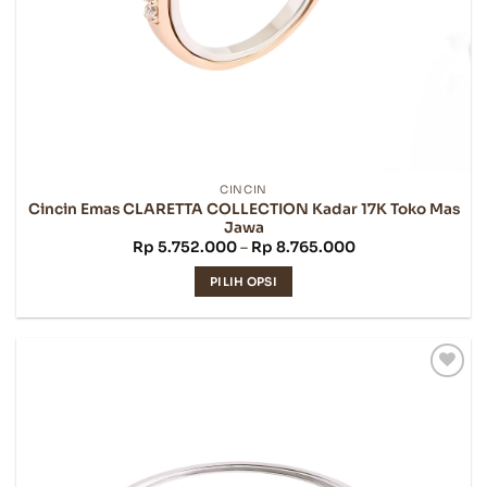
CINCIN
Cincin Emas CLARETTA COLLECTION Kadar 17K Toko Mas
Jawa
Rentang
Rp
5.752.000
–
Rp
8.765.000
harga:
Rp 5.752.000
PILIH OPSI
hingga
Rp 8.765.000
Produk
ini
memiliki
beberapa
varian.
Pilihan
ini
dapat