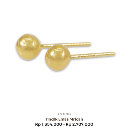
varian.
Pilihan
ini
dapat
diambil
di
halaman
produk
ANTING
Tindik Emas Mrican
Rentang
Rp
1.354.000
–
Rp
2.707.000
harga: