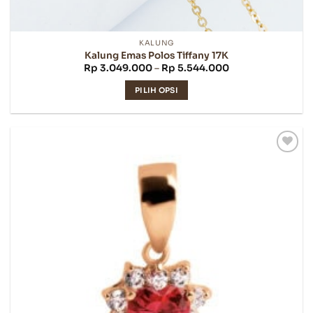
KALUNG
Kalung Emas Polos Tiffany 17K
Rentang
Rp
3.049.000
–
Rp
5.544.000
harga:
Rp 3.049.000
PILIH OPSI
hingga
Rp 5.544.000
Produk
ini
memiliki
beberapa
varian.
Pilihan
ini
dapat
diambil
di
halaman
produk