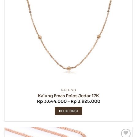
di
halaman
produk
KALUNG
Kalung Emas Polos Jedar 17K
Rentang
Rp
3.644.000
–
Rp
3.925.000
harga:
Rp 3.644.000
PILIH OPSI
hingga
Rp 3.925.000
Produk
ini
memiliki