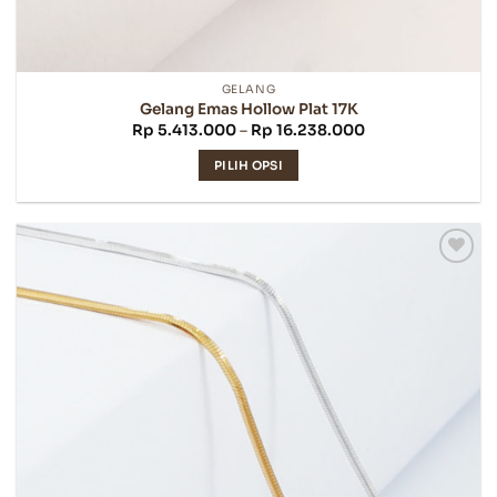
GELANG
Gelang Emas Hollow Plat 17K
Rentang
Rp
5.413.000
–
Rp
16.238.000
harga:
Rp 5.413.000
PILIH OPSI
hingga
Rp 16.238.000
Produk
ini
memiliki
beberapa
varian.
Pilihan
ini
dapat
diambil
di
halaman
produk