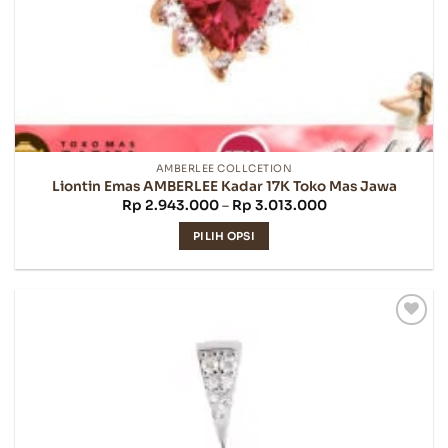
AMBERLEE COLLCETION
Liontin Emas AMBERLEE Kadar 17K Toko Mas Jawa
Rentang
Rp
2.943.000
–
Rp
3.013.000
harga:
Rp 2.943.000
PILIH OPSI
hingga
Rp 3.013.000
Produk
ini
memiliki
beberapa
varian.
Pilihan
ini
dapat
diambil