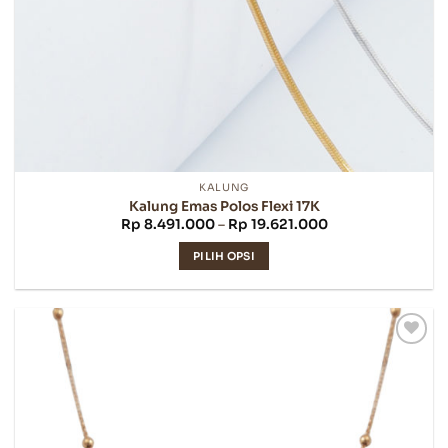
KALUNG
Kalung Emas Polos Flexi 17K
Rentang
Rp
8.491.000
–
Rp
19.621.000
harga:
Rp 8.491.000
PILIH OPSI
hingga
Rp 19.621.000
Produk
ini
memiliki
beberapa
varian.
Pilihan
ini
dapat
diambil