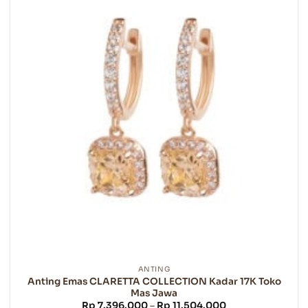
varian.
Pilihan
ini
dapat
diambil
di
halaman
produk
ANTING
Anting Emas CLARETTA COLLECTION Kadar 17K Toko
Mas Jawa
Rentang
Rp
7.396.000
–
Rp
11.504.000