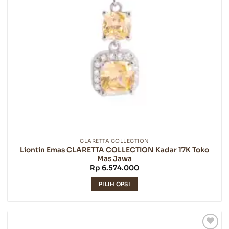
di
halaman
produk
CLARETTA COLLECTION
Liontin Emas CLARETTA COLLECTION Kadar 17K Toko
Mas Jawa
Rp
6.574.000
PILIH OPSI
Produk
ini
memiliki
beberapa