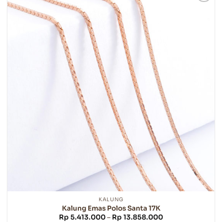
beberapa
varian.
Pilihan
ini
dapat
diambil
di
halaman
produk
KALUNG
Kalung Emas Polos Santa 17K
Rentang
Rp
5.413.000
–
Rp
13.858.000