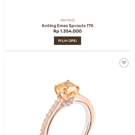
ANTING
Anting Emas Sprouts 17K
Rp
1.354.000
PILIH OPSI
Produk
ini
memiliki
beberapa
varian.
Pilihan
ini
dapat
diambil
di
halaman
produk