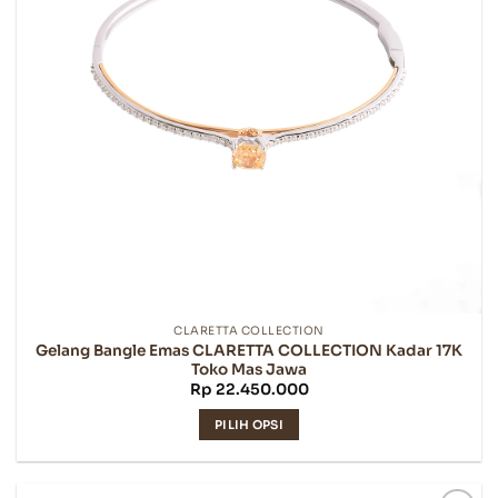
diambil
di
halaman
produk
CLARETTA COLLECTION
Gelang Bangle Emas CLARETTA COLLECTION Kadar 17K
Toko Mas Jawa
Rp
22.450.000
PILIH OPSI
Produk
ini
memiliki