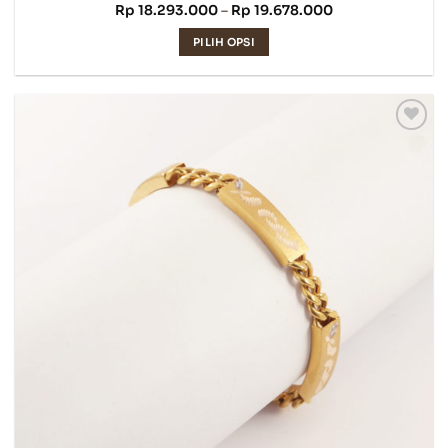
Rentang
Rp
18.293.000
–
Rp
19.678.000
harga:
Rp 18.293.000
PILIH OPSI
hingga
Rp 19.678.000
Produk
ini
memiliki
beberapa
varian.
Pilihan
ini
dapat
diambil
di
halaman
produk