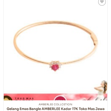
beberapa
varian.
Pilihan
ini
dapat
diambil
di
halaman
produk
AMBERLEE COLLCETION
Gelang Emas Bangle AMBERLEE Kadar 17K Toko Mas Jawa