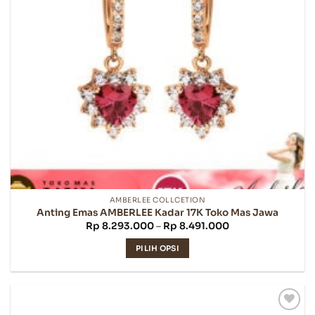
AMBERLEE COLLCETION
Anting Emas AMBERLEE Kadar 17K Toko Mas Jawa
Rentang
Rp
8.293.000
–
Rp
8.491.000
harga:
Rp 8.293.000
PILIH OPSI
hingga
Rp 8.491.000
Produk
ini
memiliki
beberapa