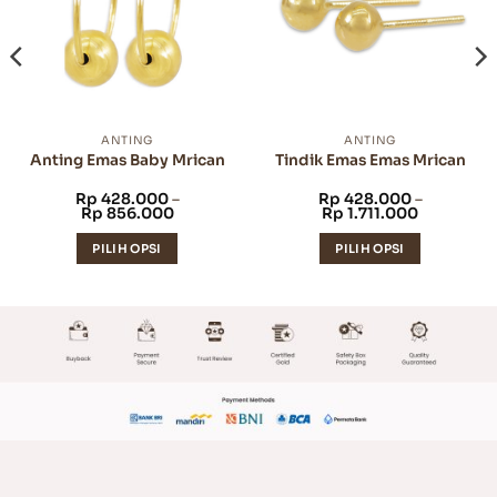
ANTING
ANTING
Anting Emas Baby Mrican
Tindik Emas Emas Mrican
Rp
428.000
–
Rp
428.000
–
g
Rentang
Rentang
Rp
856.000
Rp
1.711.000
harga:
harga:
7.000
Rp 428.000
Rp 428.0
PILIH OPSI
PILIH OPSI
hingga
hingga
2.000
Rp 856.000
Rp 1.711.0
Produk
Produk
ini
ini
memiliki
memiliki
beberapa
beberapa
varian.
varian.
Pilihan
Pilihan
ini
ini
dapat
dapat
diambil
diambil
di
di