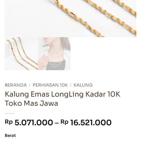
BERANDA
/
PERHIASAN 10K
/
KALUNG
Kalung Emas LongLing Kadar 10K
Toko Mas Jawa
Rentan
5.071.000
–
16.521.000
Rp
Rp
harga:
Berat
Rp 5.0