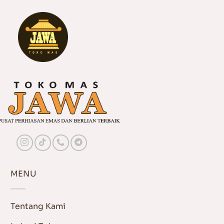
halaman
halaman
produk
produk
MENU
Tentang Kami