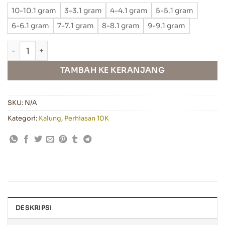
hingga
10-10.1 gram
3-3.1 gram
4-4.1 gram
5-5.1 gram
Rp 16.5
6-6.1 gram
7-7.1 gram
8-8.1 gram
9-9.1 gram
Kuantitas Kalung Emas LongLing Kadar 10K Toko Mas Jawa
TAMBAH KE KERANJANG
SKU:
N/A
Kategori:
Kalung
,
Perhiasan 10K
DESKRIPSI