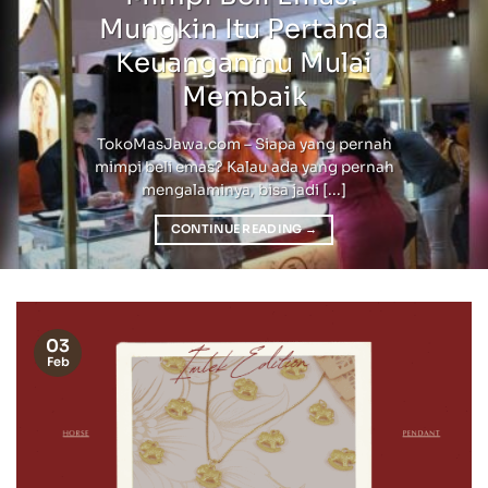
Mungkin Itu Pertanda
Keuanganmu Mulai
Membaik
TokoMasJawa.com – Siapa yang pernah
mimpi beli emas? Kalau ada yang pernah
mengalaminya, bisa jadi [...]
CONTINUE READING
→
03
Feb