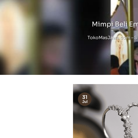
Mimpi Beli E
TokoMasJawa.com – Sia
31
Jul