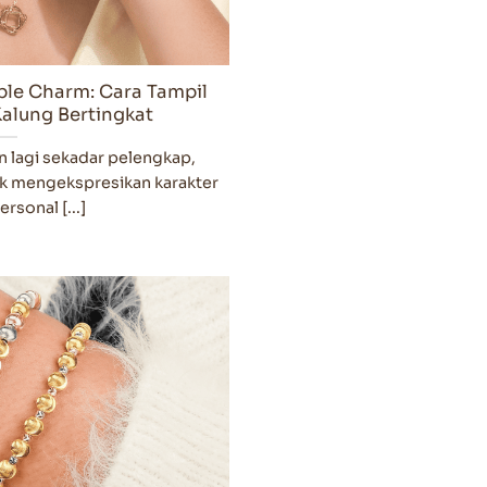
ble Charm: Cara Tampil
Kalung Bertingkat
 lagi sekadar pelengkap,
uk mengekspresikan karakter
rsonal [...]