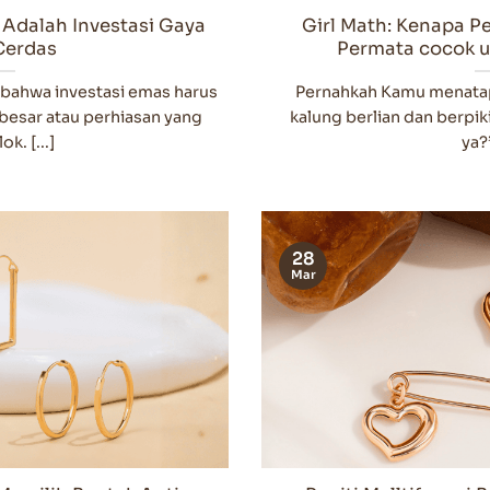
Adalah Investasi Gaya
Girl Math: Kenapa P
Cerdas
Permata cocok u
bahwa investasi emas harus
Pernahkah Kamu menatap 
besar atau perhiasan yang
kalung berlian dan berpik
k. [...]
ya?”
28
Mar