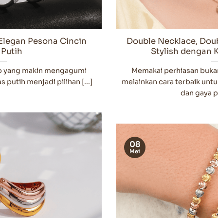
 Elegan Pesona Cincin
Double Necklace, Dou
Putih
Stylish dengan 
up yang makin mengagumi
Memakai perhiasan bukan
 putih menjadi pilihan [...]
melainkan cara terbaik unt
dan gaya pe
08
Mei