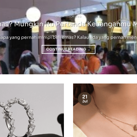
UNCATEGORIZED
mas? Mungkin Itu Pertanda Keuanganmu 
pa yang pernah mimpi beli emas? Kalau ada yang pernah mengala
CONTINUE READING
→
21
Jul