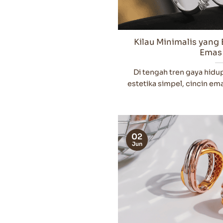
Kilau Minimalis yang
Emas 
Di tengah tren gaya hid
estetika simpel, cincin emas
02
Jun