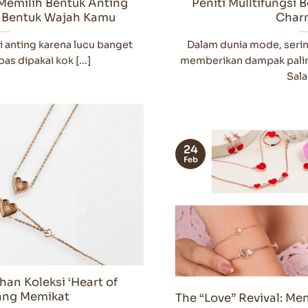
Memilih Bentuk Anting
Peniti Mulltifungsi
 Bentuk Wajah Kamu
Char
i anting karena lucu banget
Dalam dunia mode, sering
as dipakai kok [...]
memberikan dampak palin
Salah
24
Feb
n Koleksi ‘Heart of
ang Memikat
The “Love” Revival: M