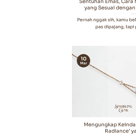
Sentuhan Emas, Cara 
yang Sesuai dengan
Pernah nggak sih, kamu bel
pas dipajang, tapi p
10
Mar
Mengungkap Keindaha
Radiance’ y