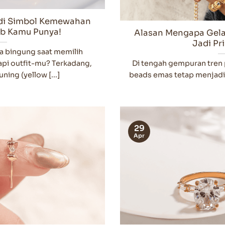
adi Simbol Kemewahan
ib Kamu Punya!
Alasan Mengapa Gela
Jadi P
 bingung saat memilih
pi outfit-mu? Terkadang,
Di tengah gempuran tren
ing (yellow [...]
beads emas tetap menjadi p
29
Apr