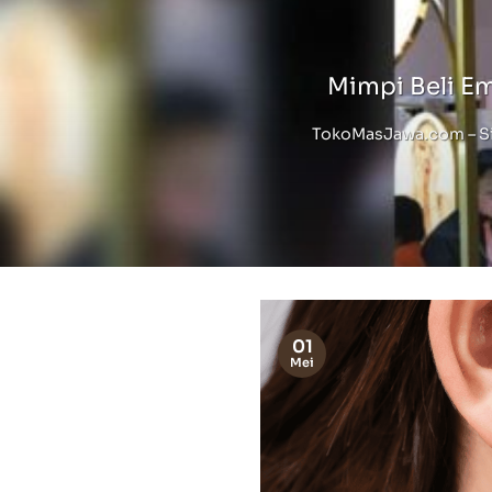
Mimpi Beli E
TokoMasJawa.com – Sia
01
Mei