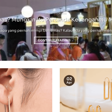
UNCATEGORIZED
mas? Mungkin Itu Pertanda Keuanganmu 
pa yang pernah mimpi beli emas? Kalau ada yang pernah mengala
CONTINUE READING
→
02
Apr