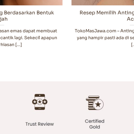
g Berdasarkan Bentuk
Resep Memilih Antin
jah
Ac
asan emas dapat membuat
TokoMasJawa.com – Anting
antik lagi. Sekecil apapun
yang hampir pasti ada di 
iasan [...]
[.