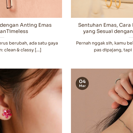
 dengan Anting Emas
Sentuhan Emas, Cara 
danTimeless
yang Sesuai denga
erus berubah, ada satu gaya
Pernah nggak sih, kamu bel
 clean & classy [...]
pas dipajang, tapi 
04
Mar