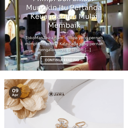
Mungkin Itu Pertanda
Keuanganmu Mulai
Membaik
TokoMasJawa.com – Siapa yang pernah
mimpi beli emas? Kalau ada yang pernah
mengalaminya, bisa jadi [...]
CONTINUE READING
→
09
Apr