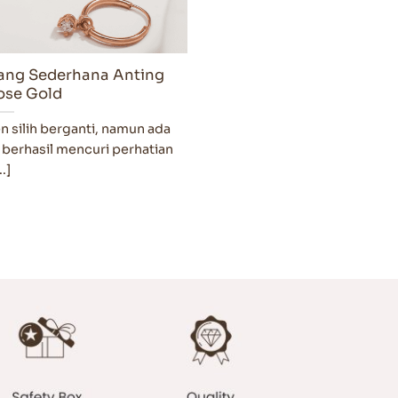
ang Sederhana Anting
ose Gold
n silih berganti, namun ada
 berhasil mencuri perhatian
..]