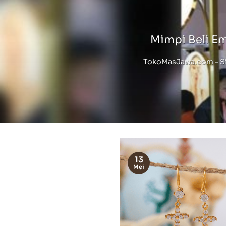
Mimpi Beli E
TokoMasJawa.com – Sia
13
Mei