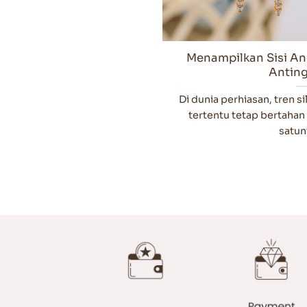
Menampilkan Sisi An
Anting
Di dunia perhiasan, tren s
tertentu tetap bertahan
satuny