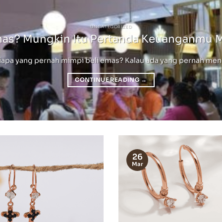
UNCATEGORIZED
mas? Mungkin Itu Pertanda Keuanganmu 
pa yang pernah mimpi beli emas? Kalau ada yang pernah mengala
CONTINUE READING
→
26
Mar