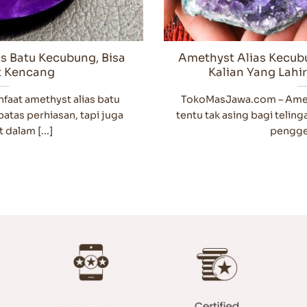
s Batu Kecubung, Bisa
Amethyst Alias Kecub
it Kencang
Kalian Yang Lahir
aat amethyst alias batu
TokoMasJawa.com – Amet
atas perhiasan, tapi juga
tentu tak asing bagi telin
dalam [...]
penggem