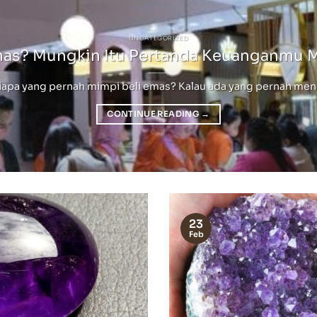
UNCATEGORIZED
mas? Mungkin Itu Pertanda Keuanganmu 
pa yang pernah mimpi beli emas? Kalau ada yang pernah mengala
CONTINUE READING
→
23
Feb