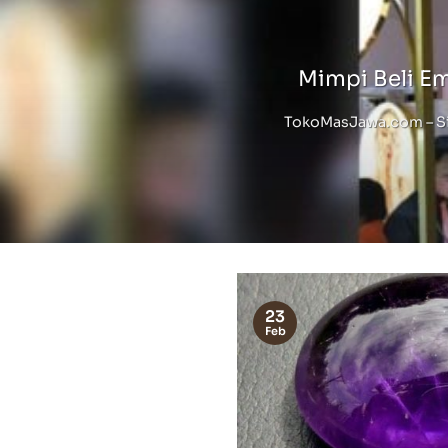
Mimpi Beli E
TokoMasJawa.com – Sia
23
Feb