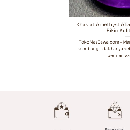
Khasiat Amethyst Alia
Bikin Kul
TokoMasJawa.com – Manf
kecubung tidak hanya seb
bermanfaat 