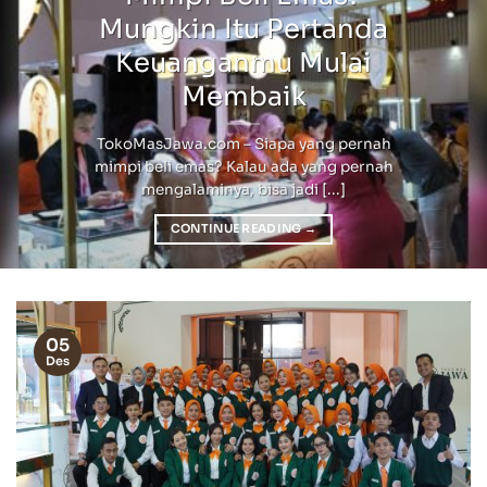
Mungkin Itu Pertanda
Keuanganmu Mulai
Membaik
TokoMasJawa.com – Siapa yang pernah
mimpi beli emas? Kalau ada yang pernah
mengalaminya, bisa jadi [...]
CONTINUE READING
→
05
Des