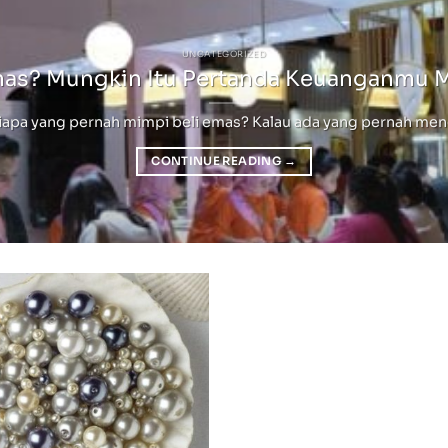
UNCATEGORIZED
mas? Mungkin Itu Pertanda Keuanganmu 
pa yang pernah mimpi beli emas? Kalau ada yang pernah mengala
CONTINUE READING
→