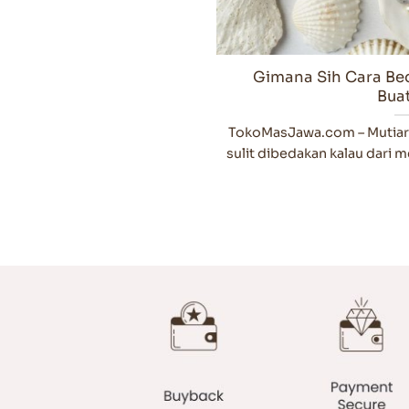
Gimana Sih Cara Bed
Bua
TokoMasJawa.com – Mutiara 
sulit dibedakan kalau dari me