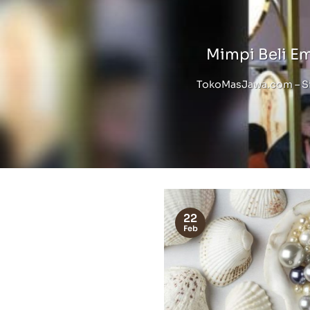
Mimpi Beli E
TokoMasJawa.com – Sia
22
Feb