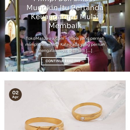
Mungkin Itu Pertanda
Keuanganmu Mulai
Membaik
TokoMasJawa.com – Siapa yang pernah
mimpi beli emas? Kalau ada yang pernah
mengalaminya, bisa jadi [...]
CONTINUE READING
→
02
Apr