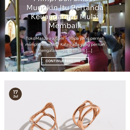
Mungkin Itu Pertanda
Keuanganmu Mulai
Membaik
TokoMasJawa.com – Siapa yang pernah
mimpi beli emas? Kalau ada yang pernah
mengalaminya, bisa jadi [...]
CONTINUE READING
→
17
Jul