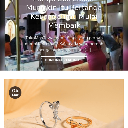
Mungkin Itu Pertanda
Keuanganmu Mulai
Membaik
TokoMasJawa.com – Siapa yang pernah
mimpi beli emas? Kalau ada yang pernah
mengalaminya, bisa jadi [...]
CONTINUE READING
→
04
Mar