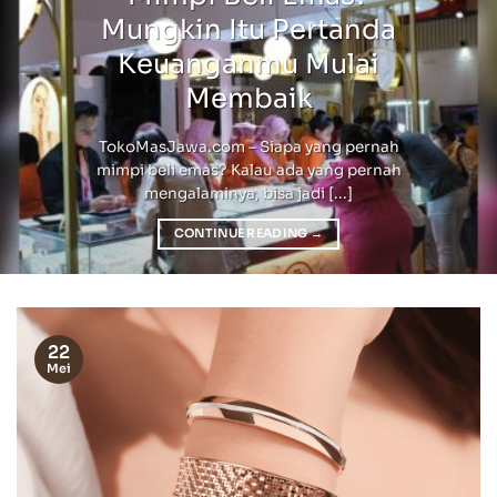
Mungkin Itu Pertanda
Keuanganmu Mulai
Membaik
TokoMasJawa.com – Siapa yang pernah
mimpi beli emas? Kalau ada yang pernah
mengalaminya, bisa jadi [...]
CONTINUE READING
→
22
Mei