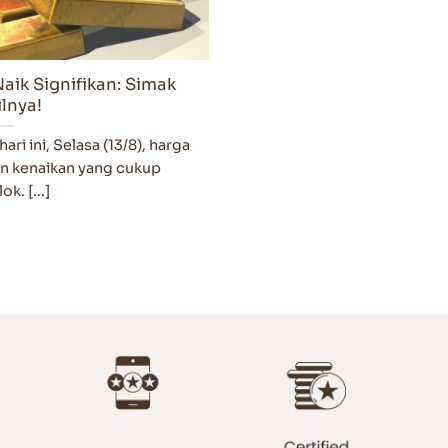
aik Signifikan: Simak
lnya!
i ini, Selasa (13/8), harga
n kenaikan yang cukup
k. [...]