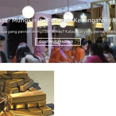
UNCATEGORIZED
mas? Mungkin Itu Pertanda Keuanganmu 
pa yang pernah mimpi beli emas? Kalau ada yang pernah mengala
CONTINUE READING
→