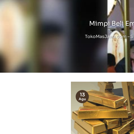
Mimpi Beli E
TokoMasJawa.com – Sia
13
Agu