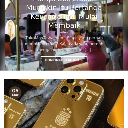
Mungkin Itu Pertanda
Keuanganmu Mulai
Membaik
TokoMasJawa.com – Siapa yang pernah
mimpi beli emas? Kalau ada yang pernah
mengalaminya, bisa jadi [...]
CONTINUE READING
→
05
Mar