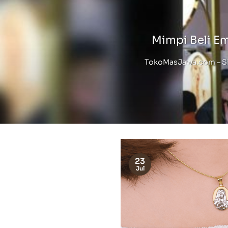
Mimpi Beli E
TokoMasJawa.com – Sia
23
Jul