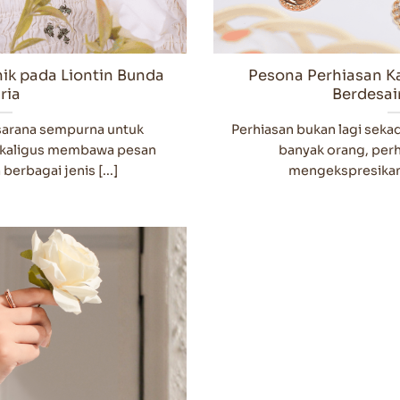
ik pada Liontin Bunda
Pesona Perhiasan K
ria
Berdesai
sarana sempurna untuk
Perhiasan bukan lagi seka
ekaligus membawa pesan
banyak orang, perh
berbagai jenis [...]
mengekspresikan d