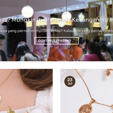
UNCATEGORIZED
mas? Mungkin Itu Pertanda Keuanganmu 
pa yang pernah mimpi beli emas? Kalau ada yang pernah mengala
CONTINUE READING
→
23
Jul