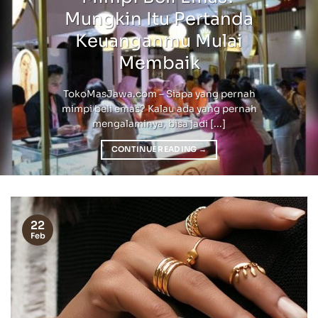
Mungkin Itu Pertanda
Keuanganmu Mulai
Membaik
TokoMasJawa.com – Siapa yang pernah
mimpi beli emas? Kalau ada yang pernah
mengalaminya, bisa jadi [...]
CONTINUE READING
→
22
Feb