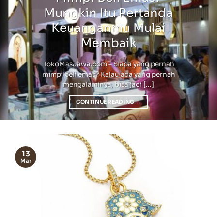
Mungkin Itu Pertanda
Keuanganmu Mulai
Membaik
TokoMasJawa.com – Siapa yang pernah
mimpi beli emas? Kalau ada yang pernah
mengalaminya, bisa jadi [...]
CONTINUE READING
→
13
Mar