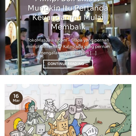
Mungkin Itu Pertanda
Keuanganmu Mulai
Membaik
TokoMasJawa.com – Siapa yang pernah
mimpi beli emas? Kalau ada yang pernah
mengalaminya, bisa jadi [...]
CONTINUE READING
→
16
Mar