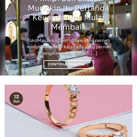
Mungkin Itu Pertanda
Keuanganmu Mulai
Membaik
TokoMasJawa.com – Siapa yang pernah
mimpi beli emas? Kalau ada yang pernah
mengalaminya, bisa jadi [...]
CONTINUE READING
→
13
Jun