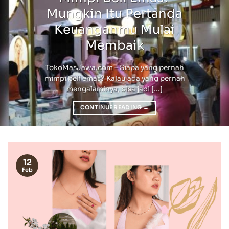
Mungkin Itu Pertanda
Keuanganmu Mulai
Membaik
TokoMasJawa.com – Siapa yang pernah
mimpi beli emas? Kalau ada yang pernah
mengalaminya, bisa jadi [...]
CONTINUE READING
→
12
Feb