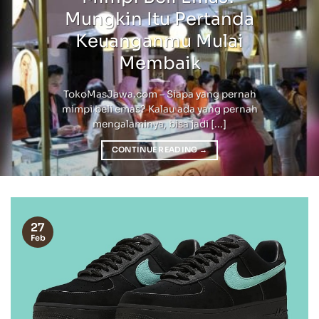
Mungkin Itu Pertanda
Keuanganmu Mulai
Membaik
TokoMasJawa.com – Siapa yang pernah
mimpi beli emas? Kalau ada yang pernah
mengalaminya, bisa jadi [...]
CONTINUE READING
→
27
Feb