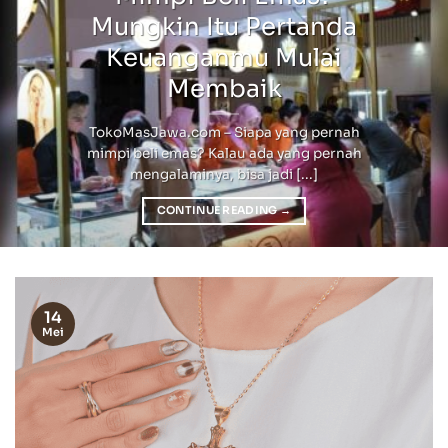
Mungkin Itu Pertanda
Keuanganmu Mulai
Membaik
TokoMasJawa.com – Siapa yang pernah
mimpi beli emas? Kalau ada yang pernah
mengalaminya, bisa jadi [...]
CONTINUE READING
→
14
Mei