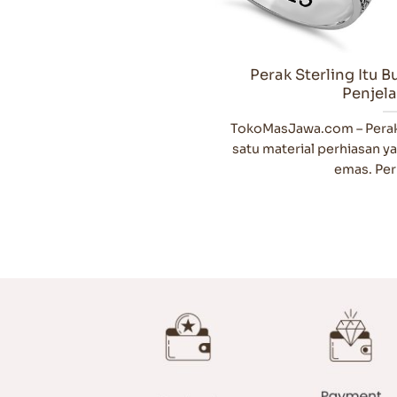
Perak Sterling Itu B
Penjel
TokoMasJawa.com – Perak 
satu material perhiasan y
emas. Perh