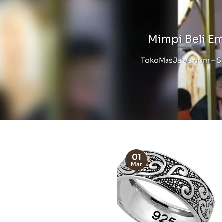
Mimpi Beli E
TokoMasJawa.com – Sia
01
Mar