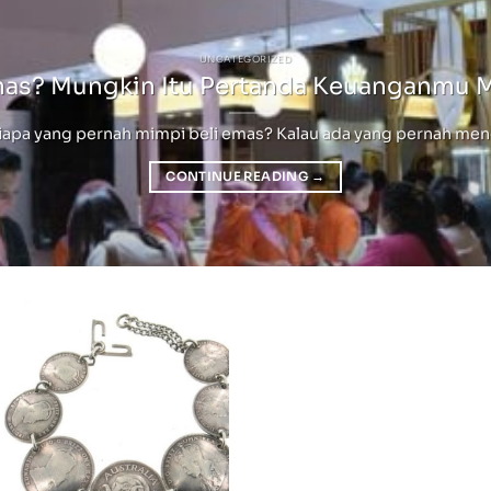
UNCATEGORIZED
mas? Mungkin Itu Pertanda Keuanganmu 
pa yang pernah mimpi beli emas? Kalau ada yang pernah mengala
CONTINUE READING
→