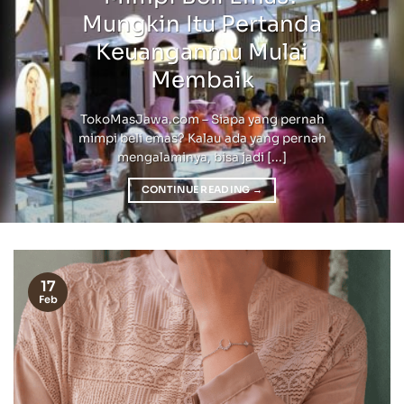
Mungkin Itu Pertanda
Keuanganmu Mulai
Membaik
TokoMasJawa.com – Siapa yang pernah
mimpi beli emas? Kalau ada yang pernah
mengalaminya, bisa jadi [...]
CONTINUE READING
→
17
Feb