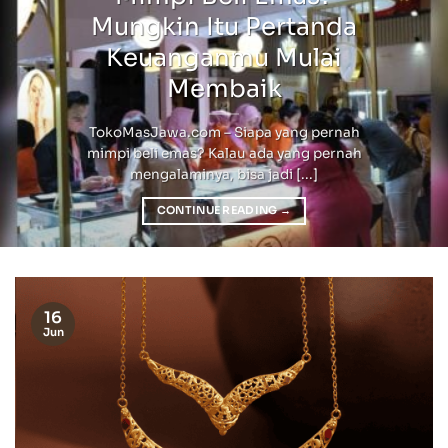
Mungkin Itu Pertanda
Keuanganmu Mulai
Membaik
TokoMasJawa.com – Siapa yang pernah
mimpi beli emas? Kalau ada yang pernah
mengalaminya, bisa jadi [...]
CONTINUE READING
→
16
Jun