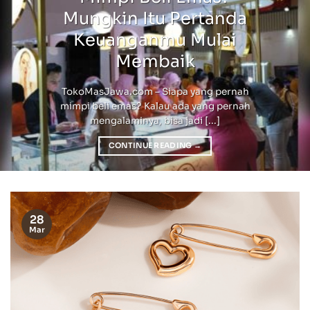
Mungkin Itu Pertanda
Keuanganmu Mulai
Membaik
TokoMasJawa.com – Siapa yang pernah
mimpi beli emas? Kalau ada yang pernah
mengalaminya, bisa jadi [...]
CONTINUE READING
→
28
Mar