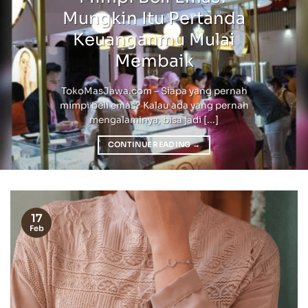
Mungkin Itu Pertanda
Keuanganmu Mulai
Membaik
TokoMasJawa.com – Siapa yang pernah
mimpi beli emas? Kalau ada yang pernah
mengalaminya, bisa jadi [...]
CONTINUE READING
→
17
Feb