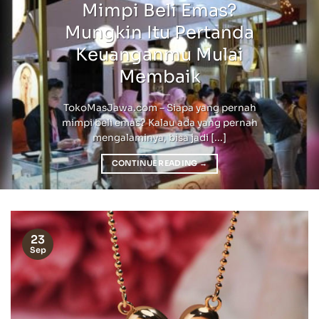
Mimpi Beli Emas?
Mungkin Itu Pertanda
Keuanganmu Mulai
Membaik
TokoMasJawa.com – Siapa yang pernah
mimpi beli emas? Kalau ada yang pernah
mengalaminya, bisa jadi [...]
CONTINUE READING
→
23
Sep