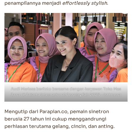
penampilannya menjadi
effortlessly stylish
.
Audi Marissa berfoto bersama dengan karyawan Toko Mas
Jawa di Jakarta International Jewelry Fair 2023 – Istimewa
Mengutip dari Parapian.co, pemain sinetron
berusia 27 tahun ini cukup menggandrungi
perhiasan terutama gelang, cincin, dan anting.