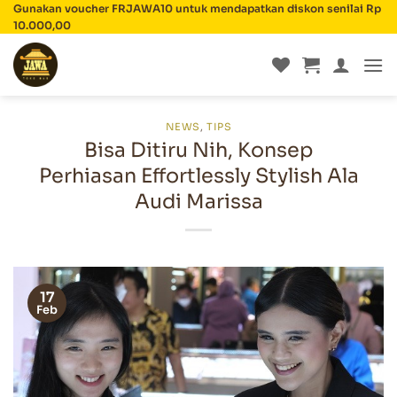
Skip
Gunakan voucher FRJAWA10 untuk mendapatkan diskon senilai Rp
10.000,00
to
content
NEWS
,
TIPS
Bisa Ditiru Nih, Konsep
Perhiasan Effortlessly Stylish Ala
Audi Marissa
17
Feb