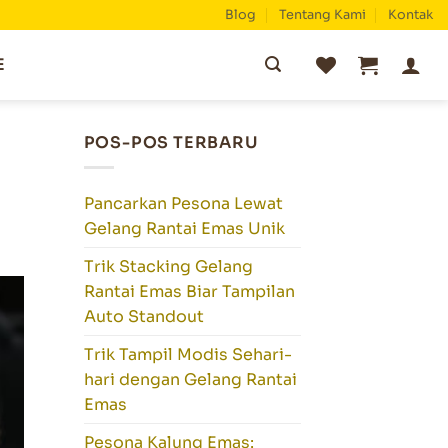
Blog
Tentang Kami
Kontak
Pencarian
E
untuk:
POS-POS TERBARU
Pancarkan Pesona Lewat
Gelang Rantai Emas Unik
Trik Stacking Gelang
Rantai Emas Biar Tampilan
Auto Standout
Trik Tampil Modis Sehari-
hari dengan Gelang Rantai
Emas
Pesona Kalung Emas: