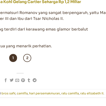
a Kohl Gelang Cartier Seharga Rp 1,2 Miliar
 permaisuri Romanov yang sangat berpengaruh, yaitu Ma
III dan ibu dari Tsar Nicholas II.
ng terdiri dari kerawang emas glamor berbalut
tua yang menarik perhatian.
1
2
d
bros safir
,
camilla
,
hari persemakmuran
,
ratu camilla
,
ratu elizabeth II
.