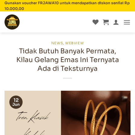
Skip
Gunakan voucher FRJAWA10 untuk mendapatkan diskon senilai Rp
10.000,00
to
content
NEWS
,
WEBVIEW
Tidak Butuh Banyak Permata,
Kilau Gelang Emas Ini Ternyata
Ada di Teksturnya
12
Jun