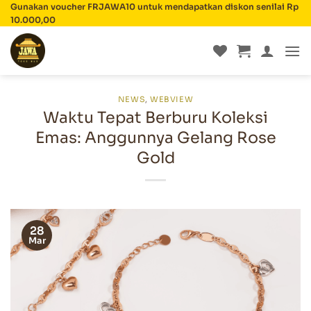
Skip
Gunakan voucher FRJAWA10 untuk mendapatkan diskon senilai Rp
10.000,00
to
content
NEWS
,
WEBVIEW
Waktu Tepat Berburu Koleksi
Emas: Anggunnya Gelang Rose
Gold
28
Mar