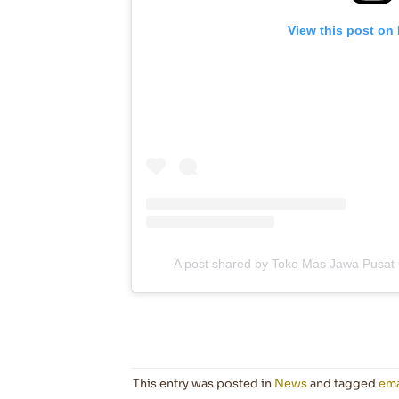
View this post on
A post shared by Toko Mas Jawa Pusat O
This entry was posted in
News
and tagged
em