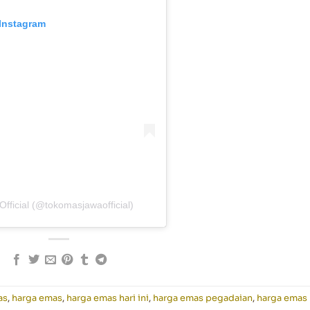
 Instagram
fficial (@tokomasjawaofficial)
as
,
harga emas
,
harga emas hari ini
,
harga emas pegadaian
,
harga emas