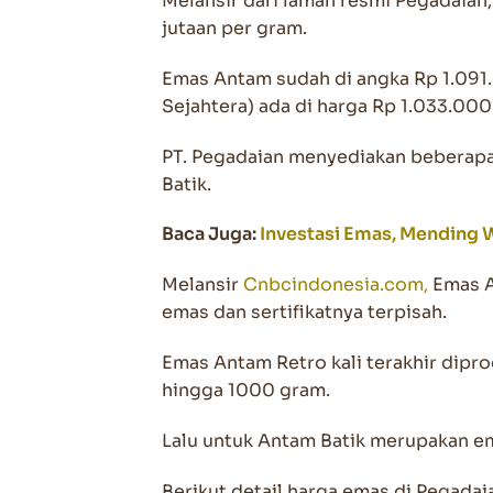
Melansir dari laman resmi Pegadaian
jutaan per gram.
Emas Antam sudah di angka Rp 1.09
Sejahtera) ada di harga Rp 1.033.000
PT. Pegadaian menyediakan beberapa
Batik.
Baca Juga:
Investasi Emas, Mending 
Melansir
Cnbcindonesia.com,
Emas A
emas dan sertifikatnya terpisah.
Emas Antam Retro kali terakhir dipro
hingga 1000 gram.
Lalu untuk Antam Batik merupakan em
Berikut detail harga emas di Pegadaia