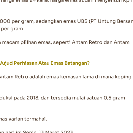
, harga emas 24 karat harga emas sudah menyentuh Rp 1
1.000 per gram, sedangkan emas UBS (PT Untung Bersa
 per gram.
 macam pilihan emas, seperti Antam Retro dan Antam
Wujud Perhiasan Atau Emas Batangan?
ntam Retro adalah emas kemasan lama di mana keping
duksi pada 2018, dan tersedia mulai satuan 0,5 gram
as varian termahal.
n hari ini Senin, 13 Maret 2023.