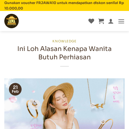
Skip
Gunakan voucher FRJAWA10 untuk mendapatkan diskon senilai Rp
10.000,00
to
content
KNOWLEDGE
Ini Loh Alasan Kenapa Wanita
Butuh Perhiasan
21
Feb