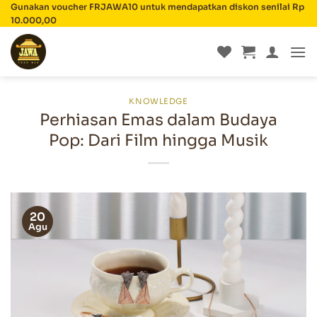
Skip
Gunakan voucher FRJAWA10 untuk mendapatkan diskon senilai Rp
10.000,00
to
content
KNOWLEDGE
Perhiasan Emas dalam Budaya
Pop: Dari Film hingga Musik
20
Agu