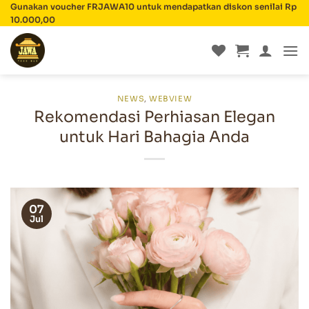
Skip
Gunakan voucher FRJAWA10 untuk mendapatkan diskon senilai Rp
10.000,00
to
content
NEWS
,
WEBVIEW
Rekomendasi Perhiasan Elegan
untuk Hari Bahagia Anda
07
Jul