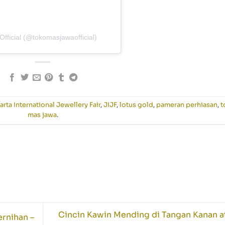
fficial (@tokomasjawaofficial)
arta International Jewellery Fair
,
JIJF
,
lotus gold
,
pameran perhiasan
,
t
mas jawa
.
Cincin Kawin Mending di Tangan Kanan a
rnihan –