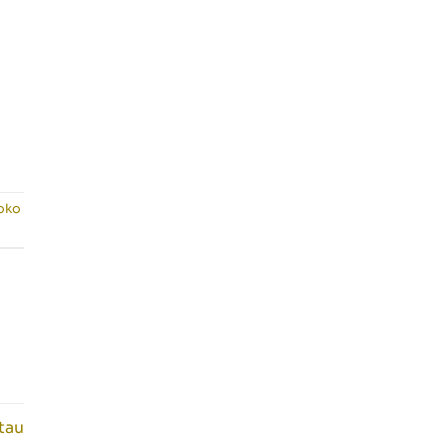
oko
tau