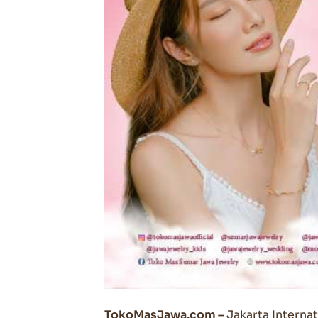
TokoMasJawa.com –
Jakarta Internat