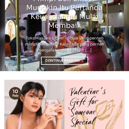
Mungkin Itu Pertanda
Keuanganmu Mulai
Membaik
TokoMasJawa.com – Siapa yang pernah
mimpi beli emas? Kalau ada yang pernah
mengalaminya, bisa jadi [...]
CONTINUE READING
→
10
Feb