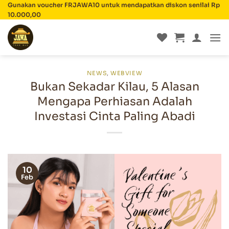
Skip
Gunakan voucher FRJAWA10 untuk mendapatkan diskon senilai Rp
10.000,00
to
content
NEWS
,
WEBVIEW
Bukan Sekadar Kilau, 5 Alasan
Mengapa Perhiasan Adalah
Investasi Cinta Paling Abadi
10
Feb