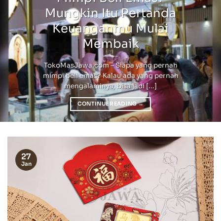
Mungkin Itu Pertanda
Keuanganmu Mulai
Membaik
TokoMasJawa.com – Siapa yang pernah
mimpi beli emas? Kalau ada yang pernah
mengalaminya, bisa jadi [...]
CONTINUE READING
→
27
Jan