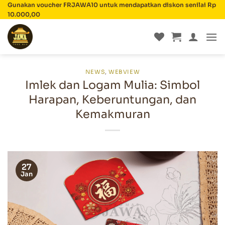
Skip
Gunakan voucher FRJAWA10 untuk mendapatkan diskon senilai Rp
10.000,00
to
content
NEWS
,
WEBVIEW
Imlek dan Logam Mulia: Simbol
Harapan, Keberuntungan, dan
Kemakmuran
27
Jan