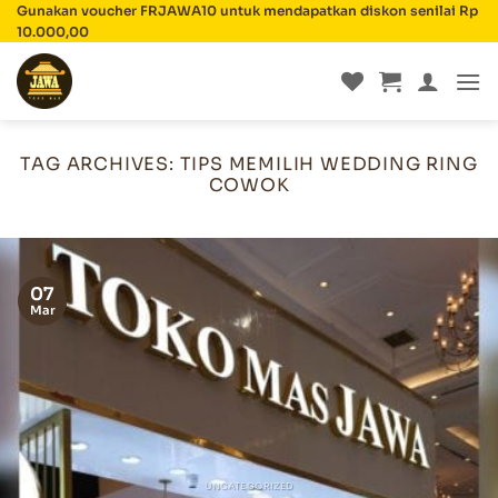
Skip
Gunakan voucher FRJAWA10 untuk mendapatkan diskon senilai Rp
10.000,00
to
content
TAG ARCHIVES:
TIPS MEMILIH WEDDING RING
COWOK
07
Mar
UNCATEGORIZED