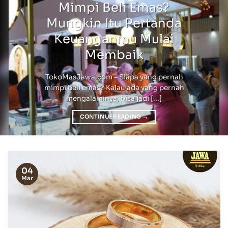
Mimpi Beli Emas?
Mungkin Itu Pertanda
Keuanganmu Mulai
Membaik
TokoMasJawa.com – Siapa yang pernah
mimpi beli emas? Kalau ada yang pernah
mengalaminya, bisa jadi [...]
CONTINUE READING
→
04
Mar