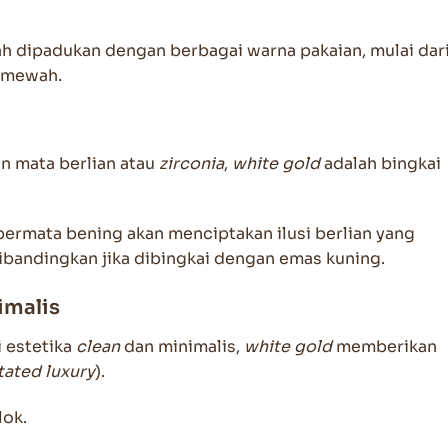
h dipadukan dengan berbagai warna pakaian, mulai dar
g mewah.
n mata berlian atau
zirconia
,
white gold
adalah bingkai
ermata bening akan menciptakan ilusi berlian yang
dibandingkan jika dibingkai dengan emas kuning.
imalis
 estetika
clean
dan minimalis,
white gold
memberikan
tated luxury
).
lok.