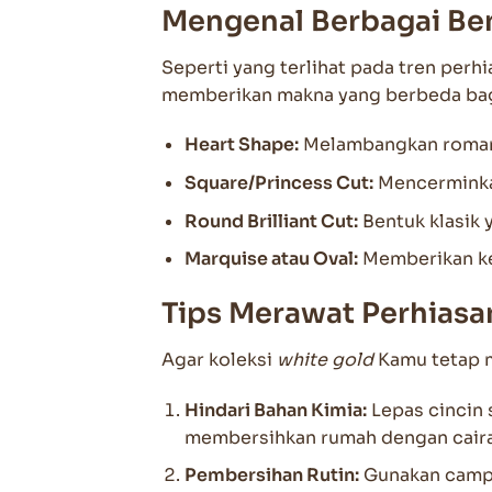
Mengenal Berbagai Ben
Seperti yang terlihat pada tren perhia
memberikan makna yang berbeda bag
Heart Shape:
Melambangkan romans
Square/Princess Cut:
Mencerminkan
Round Brilliant Cut:
Bentuk klasik 
Marquise atau Oval:
Memberikan kes
Tips Merawat Perhiasa
Agar koleksi
white gold
Kamu tetap m
Hindari Bahan Kimia:
Lepas cincin
membersihkan rumah dengan caira
Pembersihan Rutin:
Gunakan campu