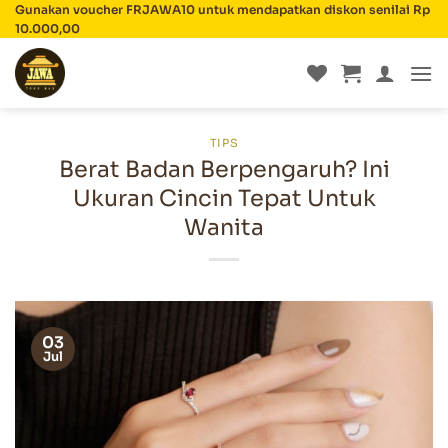
Skip
Gunakan voucher FRJAWA10 untuk mendapatkan diskon senilai Rp
10.000,00
to
content
TIPS
Berat Badan Berpengaruh? Ini
Ukuran Cincin Tepat Untuk
Wanita
03
Jul