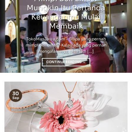
Mungkin Itu Pertanda
Keuanganmu Mulai
Membaik
TokoMasJawa.com – Siapa yang pernah
mimpi beli emas? Kalau ada yang pernah
mengalaminya, bisa jadi [...]
CONTINUE READING
→
30
Sep