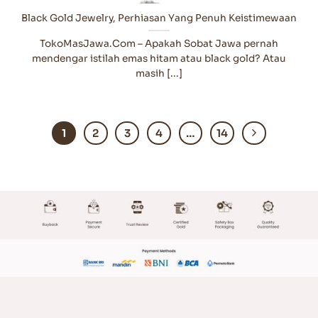
Black Gold Jewelry, Perhiasan Yang Penuh Keistimewaan
TokoMasJawa.Com – Apakah Sobat Jawa pernah
mendengar istilah emas hitam atau black gold? Atau
masih [...]
1
2
3
4
…
14