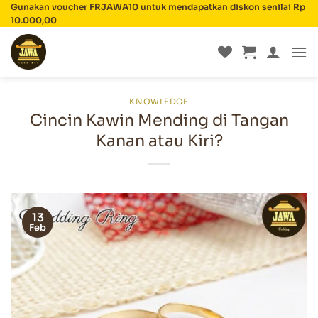
Skip
Gunakan voucher FRJAWA10 untuk mendapatkan diskon senilai Rp
10.000,00
to
content
KNOWLEDGE
Cincin Kawin Mending di Tangan
Kanan atau Kiri?
13
Feb