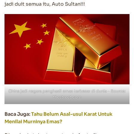
jadi duit semua itu, Auto Sultan!!!
China jadi negara penghasil emas terbesar di dunia – Source:
thestreet.com
Baca Juga:
Tahu Belum Asal-usul Karat Untuk
Menilai Murninya Emas?