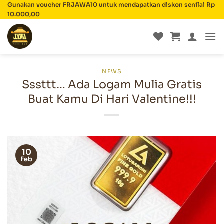
Skip
Gunakan voucher FRJAWA10 untuk mendapatkan diskon senilai Rp
10.000,00
to
content
NEWS
Sssttt… Ada Logam Mulia Gratis
Buat Kamu Di Hari Valentine!!!
10
Feb